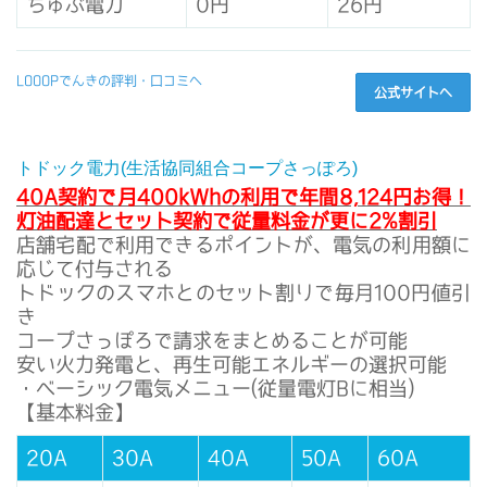
ちゅぶ電力
0円
26円
LOOOPでんきの評判・口コミへ
公式サイトへ
トドック電力(生活協同組合コープさっぽろ)
40A契約で月400kWhの利用で年間8,124円お得！
灯油配達とセット契約で従量料金が更に2%割引
店舗宅配で利用できるポイントが、電気の利用額に
応じて付与される
トドックのスマホとのセット割りで毎月100円値引
き
コープさっぽろで請求をまとめることが可能
安い火力発電と、再生可能エネルギーの選択可能
・ベーシック電気メニュー(従量電灯Bに相当)
【基本料金】
20A
30A
40A
50A
60A