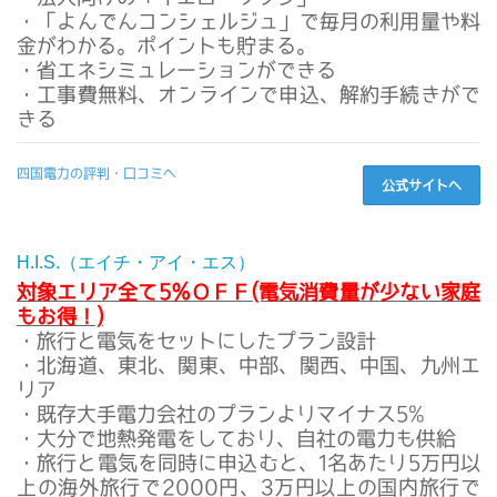
・「よんでんコンシェルジュ」で毎月の利用量や料
金がわかる。ポイントも貯まる。
・省エネシミュレーションができる
・工事費無料、オンラインで申込、解約手続きがで
きる
四国電力の評判・口コミへ
公式サイトへ
H.I.S.（エイチ・アイ・エス）
対象エリア全て5％ＯＦＦ(電気消費量が少ない家庭
もお得！)
・旅行と電気をセットにしたプラン設計
・北海道、東北、関東、中部、関西、中国、九州エ
リア
・既存大手電力会社のプランよりマイナス5%
・大分で地熱発電をしており、自社の電力も供給
・旅行と電気を同時に申込むと、1名あたり5万円以
上の海外旅行で2000円、3万円以上の国内旅行で