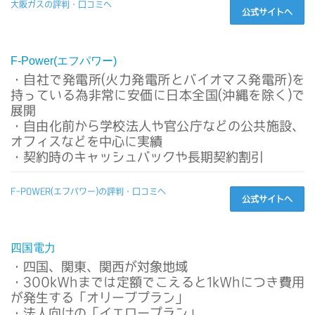
大阪ガスの評判・口コミへ
公式サイトへ
F-Power(エフパワー)
・自社で発電所(火力発電所とバイオマス発電所)を
持っている為非常に安価に日本全国(沖縄を除く)で
展開
・自由化前から学校法人や官公庁などの公共施設、
オフィスなどを中心に実績
・契約時のキャッシュバックや長期契約割引
F-POWER(エフパワー)の評判・口コミへ
公式サイトへ
四国電力
・四国、関東、関西が対象地域
・300kWhまでは定額でこえると1kWhにつき費用
が発生する「オリーブプラン」
・法人向けの「イエロープラン」