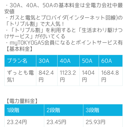
・30A、40A、50Aの基本料金は全電力会社中最
安値
・ガスと電気とプロバイダ(インターネット回線)の
「トリプル割」で大人気！
・「トリプル割」を利用すると「生活まわり駆けつ
けサービス」が付いてくる
・myTOKYOGAS会員になるとポイントサービス有
【基本料金】
プラン名
30A
40A
50A
60A
ずっとも電
842.4
1123.2
1404
1684.8
気1
円
円
円
円
【電力量料金】
1段階
2段階
3段階
23.24円
23.45円
25.93円