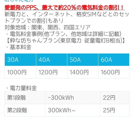
愛媛発のPPS、最大で約20％の電気料金の割引！
新電力と、インターネット、格安SIMなどとのセッ
トプランでの割引もあり
対象地域：関東、関西、四国エリア
・電気料金事例(他プラン、他地域は詳細に記載)
【粋な坊ちゃんプラン(東京電力 従量電灯B相当)】
・基本料金
30A
40A
50A
60A
1000円
1200円
1400円
1600円
・電力量料金
第1段階
~300kWh
22円
第2段階
300kWh～
25円