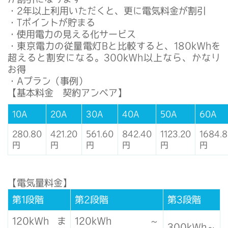
・2年以上利用いただくと、更に電気料金が割引
・Tポイントが貯まる
・使用電力の見える化サービス
・東京電力の従量電灯Bと比較すると、180kWhを
超えると割安になる。300kWh以上なら、かなり
お得
・Aプラン（事例）
【基本料金 契約アンペア】
10A
20A
30A
40A
50A
60A
280.80
421.20
561.60
842.40
1123.20
1684.
円
円
円
円
円
円
【電気量料金】
第1段階
第2段階
第3段階
120kWhま
120kWh～
300kWh～