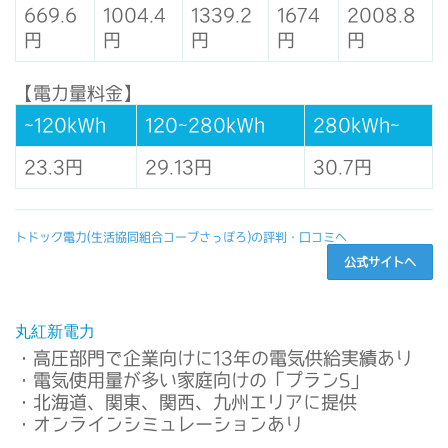
669.6
1004.4
1339.2
1674
2008.8
円
円
円
円
円
【電力量料金】
~120kWh
120~280kWh
280kWh~
23.3円
29.13円
30.7円
トドック電力(生活協同組合コープさっぽろ)の評判・口コミへ
公式サイトへ
丸紅新電力
・高圧部門で企業向けに13年の電気供給実績あり
・電気使用量が多い家庭向けの「プランS」
・北海道、関東、関西、九州エリアに提供
・オンラインシミュレーションあり