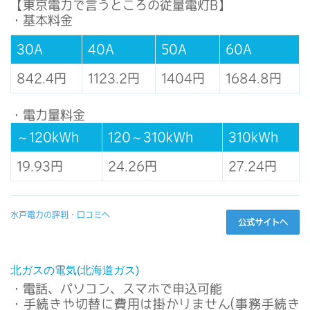
【東京電力で言うところの従量電灯B】
・基本料金
30A
40A
50A
60A
842.4円
1123.2円
1404円
1684.8円
・電力量料金
～120kWh
120～310kWh
310kWh
19.93円
24.26円
27.24円
水戸電力の評判・口コミへ
公式サイトへ
北ガスの電気(北海道ガス)
・電話、パソコン、スマホで申込可能
・手続きや切替に費用は掛かりません(事務手続き