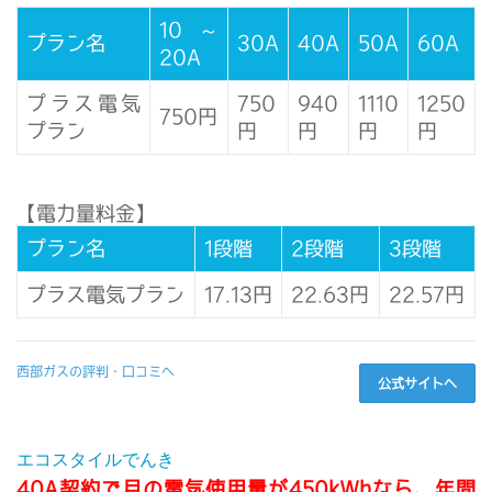
10～
プラン名
30A
40A
50A
60A
20A
プラス電気
750
940
1110
1250
750円
プラン
円
円
円
円
【電力量料金】
プラン名
1段階
2段階
3段階
プラス電気プラン
17.13円
22.63円
22.57円
西部ガスの評判・口コミへ
公式サイトへ
エコスタイルでんき
40A契約で月の電気使用量が450kWhなら、年間