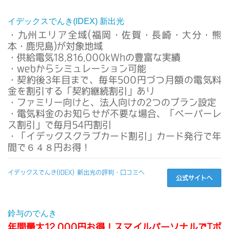
イデックスでんき(IDEX) 新出光
・九州エリア全域(福岡・佐賀・長崎・大分・熊
本・鹿児島)が対象地域
・供給電気18,816,000kWhの豊富な実績
・webからシミュレーション可能
・契約後3年目まで、毎年500円づつ月額の電気料
金を割引する「契約継続割引」あり
・ファミリー向けと、法人向けの2つのプラン設定
・電気料金のお知らせが不要な場合、「ペーパーレ
ス割引」で毎月54円割引
・「イデックスクラブカード割引」カード発行で年
間で６４８円お得！
イデックスでんき(IDEX) 新出光の評判・口コミへ
公式サイトへ
鈴与のでんき
年間最大12,000円お得！スマイルパーソナルでTポ