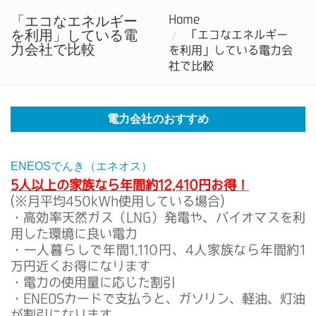
電力自由化で電気料金をお得にするなら電力会社を比較しよう
「エコなエネルギー
Home
T
を利用」している電
「エコなエネルギー
n
力会社で比較
を利用」している電力会
社で比較
電力会社のおすすめ
ENEOSでんき（エネオス）
5人以上の家族なら年間約12,410円お得！
(※月平均450kWh使用している場合)
・高効率天然ガス（LNG）発電や、バイオマスを利
用した環境に良い電力
・一人暮らしで年間1,110円、4人家族なら年間約1
万円近くお得になります
・電力の使用量に応じた割引
・ENEOSカードで支払うと、ガソリン、軽油、灯油
が割引になります