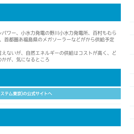
ンパワー、小水力発電の野川小水力発電所、百村もむら
や、首都圏あ福島県のメガソーラーなどがから供給予定
言えないが、自然エネルギーの供給はコストが高く、ど
のかが、気になるところ
システム東京)の公式サイトへ