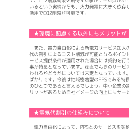
て、CO2削減効果を期待する事ができる点があ
いるという実情からも、火力発電に大きく依存
活用でCO2削減が可能です。
★環境に配慮する以外にもメリットが
また、電力自由化による新電力サービス加入の
代の割引によるコスト削減が可能となるポイン
ービス提供条件が適用された場合には契約を行
事が特長となっています。産直でんきのサービ
われるかどうかについては未定となっています
ばかりです。今後は地域密着型のPPSである特
のひとつであると言えるでしょう。中小企業の経
リットがあるため自社イメージの向上にもサー
★電気代割引の仕組みについて
電力自由化によって、PPSとのサービスを契