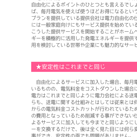
自由化によるポイントのひとつとも言えるでし
ば、毎月電気を使えば使うほどお得になるとい
プランを提供している提供会社は電力自由化の仕
には一般家庭向けにもサービス提供を始めてい
こうした提供サービスを開始することがホーム
ギーを積極的に活用した発電エネルギーを提供
用を検討している世帯や企業にも魅力的なサー
★安定性はこれまでと同じ
自由化によるサービスに加入した場合、毎月電
いるものの、電気料金をコストダウンした場合
電力はこれまでと同じように電力会社による送
らも、送電に関する仕組みとはしては従来とは
からの電気料金コストカットが行われているた
の費用となっているため削減する事ができない
よるサービスに加入しても今までと同じように
ーを交換するだけで、後は全く見た目には何ら
事ができ、安定性の面でも問題がありません。