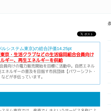
にするなら電力会社を比較しよう
Home
電力会社ラン
ルシステム東京)の総合評価14.25pt
ム東京・生活クラブなどの生活協同組合会員向け
ネルギー、再生エネルギーを供給
月に会員向けの電力販売開始を目標に活動中。自然エネル
能エネルギーの普及を目指す市民団体【パワーシフト・
】などが手伝っています。
システム東京では、産直でんきというサービス名称によ