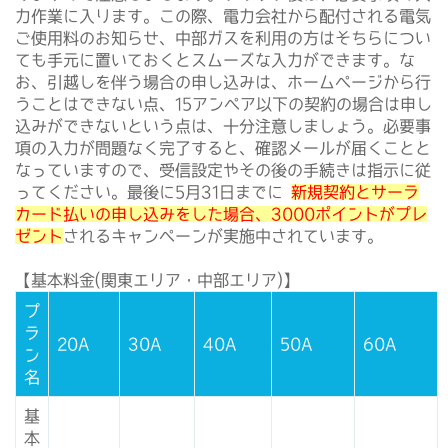
力作業に入ります。この際、電力会社から配付される電気
ご使用料のお知らせ、中部ガスを利用の方はそちらについ
ても手元に置いておくとスムーズな入力ができます。な
お、引越しを伴う場合の申し込みは、ホームページから行
うことはできない点、15アンペア以下の契約の場合は申し
込みができないという点は、十分注意しましょう。必要事
項の入力が問題なく完了すると、確認メールが届くことと
なっていますので、受信設定やその後の手続きは指示に従
ってください。最後に5月31日までに
新規契約とサーラ
カード払いの申し込みをした場合、3000ポイントがプレ
ゼント
されるキャンペーンが実施中されています。
【基本料金(関東エリア・中部エリア)】
プ
ラ
20A
30A
40A
50A
60A
ン
名
基
本