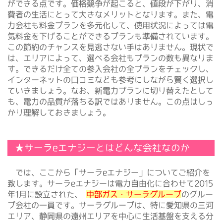
ができる点です。価格競争が起こると、値段が下がり、消
費者の生活にとって大きなメリットとなります。また、電
力会社も料金プランを多元化して、使用状況によっては電
気料金を下げることができるプランも準備されています。
この節約のチャンスを見逃さない手はありません。現状で
は、エリアによって、選べる会社もプランの数も異なりま
す。できるだけ全ての参入会社の全プランをチェックし、
インターネットの口コミなども参考にしながら賢く選択し
ていきましょう。なお、新電力プランに切り替えたとして
も、電力の品質が落ちる訳ではありません。この点はしっ
かり理解しておきましょう。
★サーラeエナジーとはどんな会社なのか
では、ここから「サーラeエナジー」についてご紹介を
致します。サーラeエナジーは電力自由化に合わせて2015
年1月に設立された、
中部ガス・サーラグループ
のグルー
プ会社の一員です。サーラグループは、特に愛知県の三河
エリア、静岡県の遠州エリアを中心に生活基盤を支える分