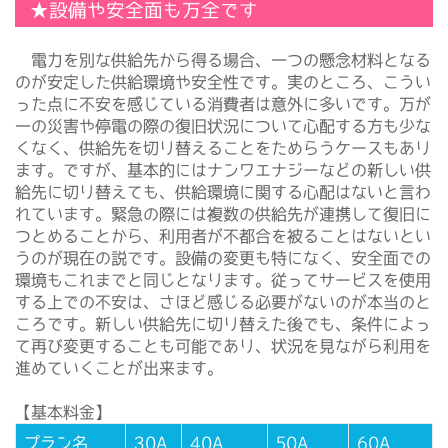
★設備や安全面も万全です
電力を別な供給先から得る場合、一つの懸念材料となる
のが安定した供給環境や安全性です。実のところ、こうい
った点に不安を感じている消費者は意外に多いです。万が
一の災害や停電の際の復旧状況について心配する方も少な
くなく、供給先を切り替えることをためらうケースもあり
ます。ですが、基本的にはナンワエナジーなどの新しい供
給先に切り替えても、供給環境に関する心配はないと言わ
れています。緊急の際には複数の供給先が連携して復旧に
つとめることから、利用者が不都合を被ることはないとい
うのが現在の説です。設備の変更も特になく、安全面での
環境もこれまでと同じとなります。従ってサービスを使用
する上での不安は、さほど感じる必要がないのが本当のと
ころです。新しい供給先に切り替えた後でも、条件によっ
て再び変更することも可能であり、状況を見ながら利用を
進めていくことが出来ます。
【基本料金】
プラン名
30A
40A
50A
60A