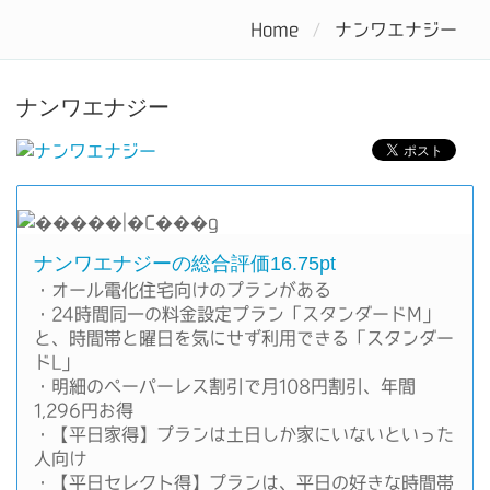
電力自由化で電気料金をお得にするなら電力会社を比較しよう
Home
ナンワエナジー
Tog
nav
ナンワエナジー
ナンワエナジーの総合評価16.75pt
・オール電化住宅向けのプランがある
・24時間同一の料金設定プラン「スタンダードM」
と、時間帯と曜日を気にせず利用できる「スタンダー
ドL」
・明細のペーパーレス割引で月108円割引、年間
1,296円お得
・【平日家得】プランは土日しか家にいないといった
人向け
・【平日セレクト得】プランは、平日の好きな時間帯