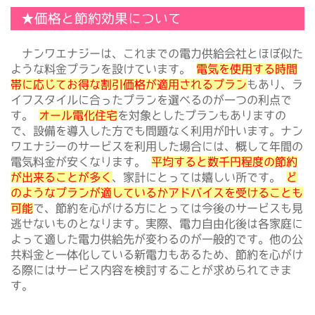
★価格と節約効果について
ナンワエナジーは、これまでの電力供給会社とほぼ似た
ような料金プランを設けています。
電気を使用する時間
帯に応じてお得な割引価格が適用されるプラン
もあり、ラ
イフスタイルに合ったプランを選べるのが一つの利点で
す。
オール電化住宅
を対象としたプランもありますの
で、設備を導入した方でも問題なく利用が叶います。ナン
ワエナジーのサービスを利用した場合には、概して年間の
電気料金が安くなります。
平均すると数千円程度の節約
が出来ることが多く
、家計にとっては嬉しい所です。
ど
のようなプランが適しているかアドバイスを受けることも
可能
で、節約を心がける方にとっては今後のサービスも見
逃せないものとなります。実際、電力自由化後は各家庭に
よって適した電力供給先が変わるのが一般的です。他の公
共料金と一体化している新電力もあるため、節約を心がけ
る際にはサービス内容を検討することが求められてきま
す。