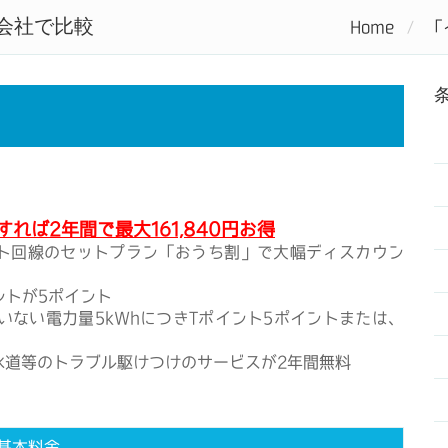
会社で比較
Home
「
にするなら電力会社を比較しよう
Home
電力会社ラン
れば2年間で最大161,840円お得
ト回線のセットプラン「おうち割」で大幅ディスカウン
ントが5ポイント
ていない電力量5kWhにつきTポイント5ポイントまたは、
水道等のトラブル駆けつけのサービスが2年間無料
基本料金