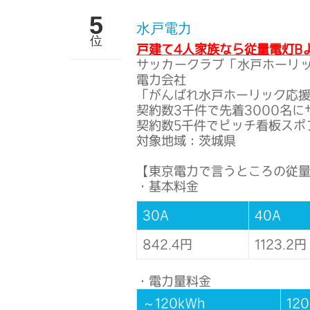
5
水戸電力
位
戸建て4人家族なら従量電灯B
サッカークラブ「水戸ホーリ
電力会社
「がんばれ水戸ホーリック応援プ
契約数3千件で先着3000名
契約数5千件でピッチ看板スポ
対象地域：茨城県
【東京電力で言うところの従量
・基本料金
30A
40A
842.4円
1123.2円
・電力量料金
～120kWh
12