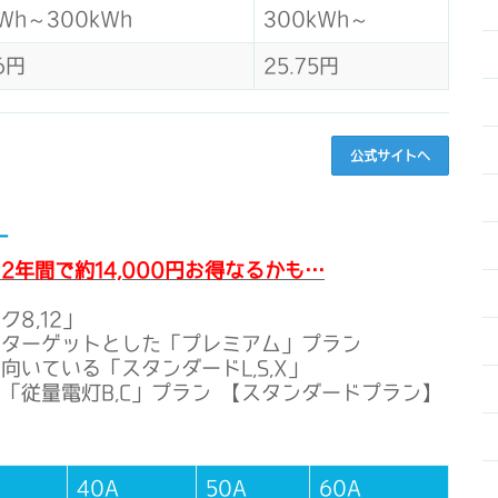
kWh～300kWh
300kWh～
6円
25.75円
公式サイトへ
ー
年間で約14,000円お得なるかも…
8,12」
をターゲットとした「プレミアム」プラン
いている「スタンダードL,S,X」
「従量電灯B,C」プラン 【スタンダードプラン】
40A
50A
60A