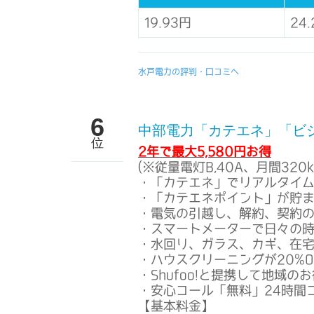
19.93円
24
水戸電力の評判・口コミへ
6
中部電力「カテエネ」「ビ
位
2年で最大5,580円お得
(※従量電灯B,40A、月間320
・「カテエネ」でリアルタイ
・「カテエネポイント」が貯
・電気の引越し、解約、契約
・スマートメーターで日々の
・水回り、ガラス、カギ、在
・ハウスクリーニングが20%O
・Shufoo!と提携して地域の
・安心コール「無料」24時間
【基本料金】