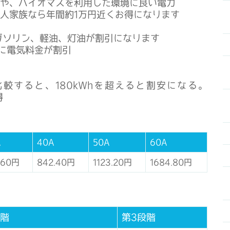
電や、バイオマスを利用した環境に良い電力
、4人家族なら年間約1万円近くお得になります
、ガソリン、軽油、灯油が割引になります
に電気料金が割引
ス
較すると、180kWhを超えると割安になる。
得
A
40A
50A
60A
.60円
842.40円
1123.20円
1684.80円
段階
第3段階