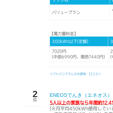
バリュープラン
【電力量料金】
300kWh以下(定額)
7020円
2
(中部6990円、関西7440円)
ソフトバンクでんきの評判・口コミへ
2
ENEOSでんき（エネオス）
位
5人以上の家族なら年間約12,4
(※月平均450kWh使用してい