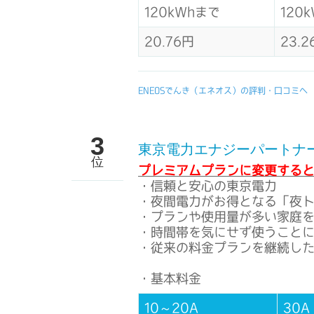
120kWhまで
120
20.76円
23.2
ENEOSでんき（エネオス）の評判・口コミへ
3
東京電力エナジーパートナ
位
プレミアムプランに変更すると2
・信頼と安心の東京電力
・夜間電力がお得となる「夜トク
・プランや使用量が多い家庭
・時間帯を気にせず使うことに向
・従来の料金プランを継続した
・基本料金
10～20A
30A