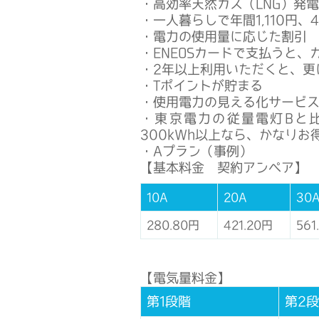
・高効率天然ガス（LNG）発
・一人暮らしで年間1,110円
・電力の使用量に応じた割引
・ENEOSカードで支払うと
・2年以上利用いただくと、更
・Tポイントが貯まる
・使用電力の見える化サービ
・東京電力の従量電灯Bと比
300kWh以上なら、かなりお
・Aプラン（事例）
【基本料金 契約アンペア】
10A
20A
30
280.80円
421.20円
561
【電気量料金】
第1段階
第2