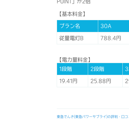
POINT」が2倍
【基本料金】
プラン名
30A
従量電灯B
788.4円
【電力量料金】
1段階
2段階
19.41円
25.88円
2
東急でんき(東急パワーサプライ)の評判・口コ