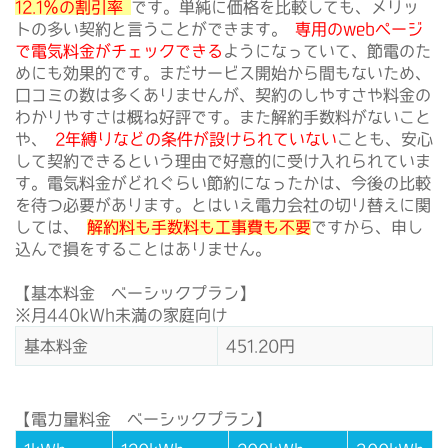
12.1％の割引率
です。単純に価格を比較しても、メリッ
トの多い契約と言うことができます。
専用のwebページ
で電気料金がチェックできる
ようになっていて、節電のた
めにも効果的です。まだサービス開始から間もないため、
口コミの数は多くありませんが、契約のしやすさや料金の
わかりやすさは概ね好評です。また解約手数料がないこと
や、
2年縛りなどの条件が設けられていない
ことも、安心
して契約できるという理由で好意的に受け入れられていま
す。電気料金がどれぐらい節約になったかは、今後の比較
を待つ必要があります。とはいえ電力会社の切り替えに関
しては、
解約料も手数料も工事費も不要
ですから、申し
込んで損をすることはありません。
【基本料金 ベーシックプラン】
※月440kWh未満の家庭向け
基本料金
451.20円
【電力量料金 ベーシックプラン】