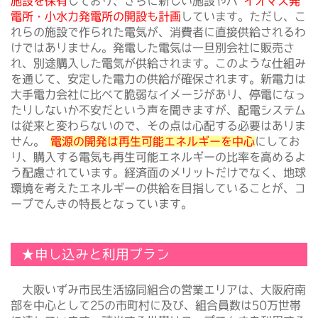
施設を保有
しており、さらに新しい施設やバ
イオマス発
電所・小水力発電所の開設も計画
しています。ただし、こ
れらの施設で作られた電気が、消費者に直接供給されるわ
けではありません。発電した電気は一旦別会社に販売さ
れ、別途購入した電気が供給されます。このような仕組み
を通じて、安定した電力の供給が確保されます。新電力は
大手電力会社に比べて脆弱なイメージがあり、停電になっ
たりしないか不安だという声を聞きますが、配電システム
は従来と変わらないので、その点は心配する必要はありま
せん。
電源の開発は再生可能エネルギーを中心
にしてお
り、購入する電気も再生可能エネルギーの比率を高めるよ
う配慮されています。経済面のメリットだけでなく、地球
環境を考えたエネルギーの供給を目指していることが、コ
ープでんきの特長となっています。
★申し込みと利用プラン
大阪いずみ市民生活協同組合の営業エリアは、大阪府南
部を中心として25の市町村に及び、組合員数は50万世帯