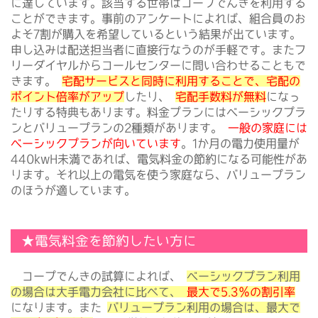
に達しています。該当する世帯はコープでんきを利用する
ことができます。事前のアンケートによれば、組合員のお
よそ7割が購入を希望しているという結果が出ています。
申し込みは配送担当者に直接行なうのが手軽です。またフ
リーダイヤルからコールセンターに問い合わせることもで
きます。
宅配サービスと同時に利用することで、宅配の
ポイント倍率がアップ
したり、
宅配手数料が無料
になっ
たりする特典もあります。料金プランにはベーシックプラ
ンとバリュープランの2種類があります。
一般の家庭には
ベーシックプランが向いています
。1か月の電力使用量が
440kwH未満であれば、電気料金の節約になる可能性があ
ります。それ以上の電気を使う家庭なら、バリュープラン
のほうが適しています。
★電気料金を節約したい方に
コープでんきの試算によれば、
ベーシックプラン利用
の場合は大手電力会社に比べて、
最大で5.3％の割引率
になります。また
バリュープラン利用の場合は、最大で