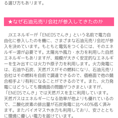
る選び方もあります。
★なぜ石油元売り会社が参入してきたのか
JXエネルギーが「ENEOSでんき」という名前で電力自
由化に参入したのを機に、さまざまな石油元売り会社が参
入を決めています。もともと電気をつくるには、そのエネ
ルギー源が必要です。太陽光や風力・水力を利用した自然
エネルギーもありますが、規模が大きく安定的なエネルギ
ーを生み出すには火力や原子力を利用します。火力発電に
は、石油や石炭、天然ガスがその燃料になり、石油元売り
会社はその燃料を自前で調達できるので、価格面で他の競
合相手より有利になることができるのです。また、火力発
電にはどうしても環境面の問題がつきまといますが、
「ENEOSでんき」では天然ガスを主に利用しています。
天然ガスはエネルギーになる効率が他よりも優れているの
で、二酸化炭素の排出量が石炭発電に比べ40％低く済み
ます。またバイオマスや水力も利用しており、安さととも
に環境に優しい電力を届けています。