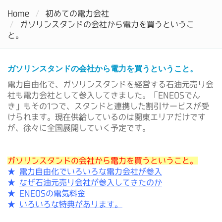
電力自由化で電気料金をお得にするなら電力会社を比較しよう
Home
初めての電力会社
Tog
ガソリンスタンドの会社から電力を買うというこ
nav
と。
ガソリンスタンドの会社から電力を買うということ。
電力自由化で、ガソリンスタンドを経営する石油元売り会
社も電力会社として参入してきました。「ENEOSでん
き」もその1つで、スタンドと連携した割引サービスが受
けられます。現在供給しているのは関東エリアだけです
が、徐々に全国展開していく予定です。
ガソリンスタンドの会社から電力を買うということ。
★
電力自由化でいろいろな電力会社が参入
★
なぜ石油元売り会社が参入してきたのか
★
ENEOSの電気料金
★
いろいろな特典があります。