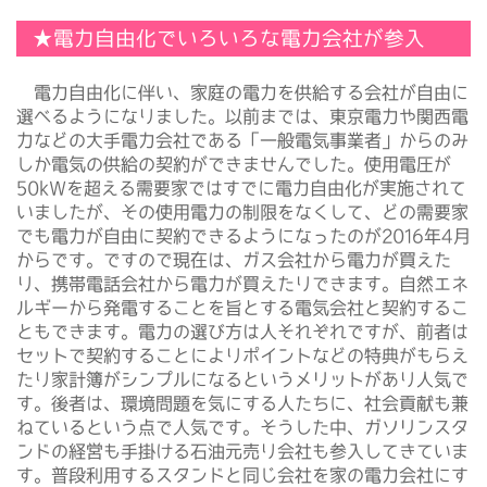
★電力自由化でいろいろな電力会社が参入
電力自由化に伴い、家庭の電力を供給する会社が自由に
選べるようになりました。以前までは、東京電力や関西電
力などの大手電力会社である「一般電気事業者」からのみ
しか電気の供給の契約ができませんでした。使用電圧が
50kWを超える需要家ではすでに電力自由化が実施されて
いましたが、その使用電力の制限をなくして、どの需要家
でも電力が自由に契約できるようになったのが2016年4月
からです。ですので現在は、ガス会社から電力が買えた
り、携帯電話会社から電力が買えたりできます。自然エネ
ルギーから発電することを旨とする電気会社と契約するこ
ともできます。電力の選び方は人それぞれですが、前者は
セットで契約することによりポイントなどの特典がもらえ
たり家計簿がシンプルになるというメリットがあり人気で
す。後者は、環境問題を気にする人たちに、社会貢献も兼
ねているという点で人気です。そうした中、ガソリンスタ
ンドの経営も手掛ける石油元売り会社も参入してきていま
す。普段利用するスタンドと同じ会社を家の電力会社にす