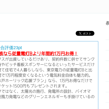
にするなら電力会社を比較しよう
Home
電力会社ラン
評価23pt
族なら従量電灯Bより年間約1万円お得！
クスが出資しているだけあり、契約件数に併せてサンク
待やピッチ看板スポンサーになるといったサービスだけ
建て住宅で4人暮らしなら、東京電力の従量電灯Bと比
間で1万円程度安くなるという電気料金自体も魅力的。
水戸ホーリック応援プラン」なら、1万円お得なだけで
ケット1500円もプレゼントされます。
けではなく、太陽光の施行、発電所の設計、バイオマ
型風力発電などのグリーンエネルギーも手掛けているの