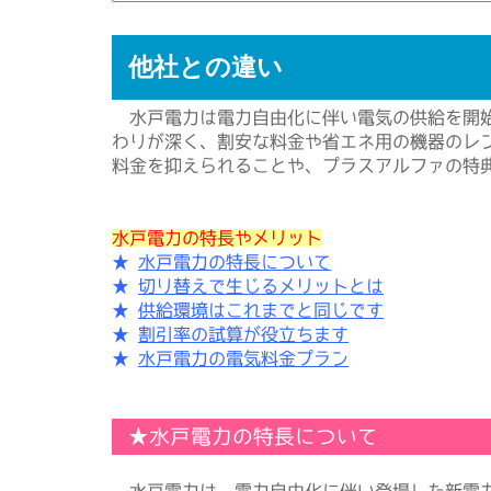
他社との違い
水戸電力は電力自由化に伴い電気の供給を開始
わりが深く、割安な料金や省エネ用の機器のレ
料金を抑えられることや、プラスアルファの特典
水戸電力の特長やメリット
★
水戸電力の特長について
★
切り替えで生じるメリットとは
★
供給環境はこれまでと同じです
★
割引率の試算が役立ちます
★
水戸電力の電気料金プラン
★水戸電力の特長について
水戸電力は、電力自由化に伴い登場した新電力