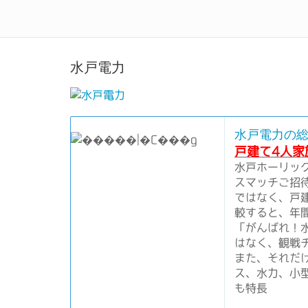
電力自由化で電気料金をお得
水戸電力
水戸電力の総合
戸建て4人家
水戸ホーリッ
スマッチご招
ではなく、戸
較すると、年
「がんばれ！
はなく、観戦チ
また、それだ
ス、水力、小
も特長