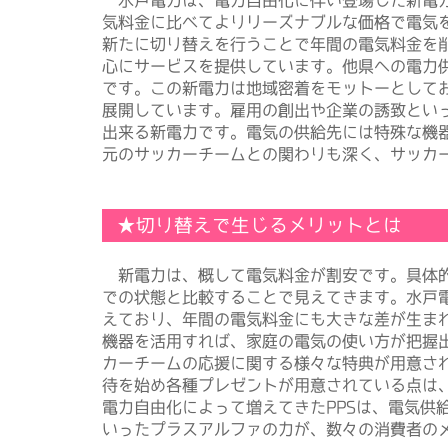
気料金に比べてよりリーズナブルな価格で電気
新たに切り替えを行うことで年間の電気料金を
心にサービスを提供しています。他県への電力
です。この新電力は地域密着をモットーとして
展開しています。雇用の創出や企業の誘致とい
出来る新電力です。電気の供給先には特殊な機
元のサッカーチームとの関わりも深く、サッカ
★切り替えで生じるメリットとは
新電力は、概して電気料金が割安です。具体的
での状態と比較することで見えてきます。水戸
えており、年間の電気料金にも大きな差が生ま
機器を活用すれば、家庭の電気の使い方が把握
カーチームの応援に関する様々な特典が用意され
待を始め各種プレゼントが用意されている点は
電力自由化によって増えてきたPPSは、電気供
いったプラスアルファの力が、数々の消費者の