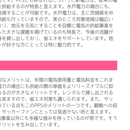
を供給するのが特長と言えます。水戸電力の場合にも、
削減することが可能です。水戸電力は、主に茨城県を中
供給も行っていますので、実のところ対象地域は幅広い
おり、地元を元気にすることを目標に電気の供給事業を
った大きな課題を掲げているのも特長で、今後の活躍が
器を貸し出しており、省エネをサポートしています。地
ーが好きな方にとっては特に魅力的です。
なメリットは、年間の電気使用量と電気料金をこれま
電力の場合にも供給の際の単価をよりリーズナブルに抑
れるのが大きなメリットです。レンタルで貸し出される
出来ますので、省エネ対策も講じられます。また、サッ
ている点もこのPPSのメリットの一つです。観戦への招
、サッカーファンにとっては見逃せない所と言えます。
給事業以外にも多様な強みを持っているのが常です。そう
メリットを生み出しています。