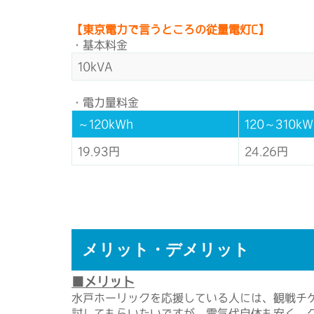
【東京電力で言うところの従量電灯C】
・基本料金
10kVA
・電力量料金
～120kWh
120～310kW
19.93円
24.26円
メリット・デメリット
■メリット
水戸ホーリックを応援している人には、観戦チ
討してもらいたいですが、電気代自体も安く、グ