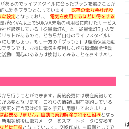
徴があるのでライフスタイルに合ったプランを選ぶことが
準的な料金プランとなっています。
既存の電力会社が設
うな設定
となっており、
電気を使用するほどに得をする
量が6KVA以上で50KVA未満の利用者に向けたサービス
会社が設定している「従量電灯A」と「従量電灯B」の契
メリットがあるので、どちらが自分のライフスタイルに
うにしましょう。もう一方の「プランG」は環境保全活動
のプランでは、お得に電気を使用しながら環境保全活動
全活動に関心のある方は検討してみることをおすすめし
から行うことができます。契約変更には現在契約して
どが必要となります。これらの情報は現在契約している
約変更を行う際は検針票を手元に用意しておきましょ
は必要ありません。自動で契約解除される仕組み
となっ
。新規契約後は電力メーターをスマートメータに交換す
などは無料
となっています。交換作業にも原則として立