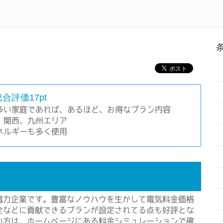
にするなら電力会社を比較しよう
Home
電力会社ラン
合評価17pt
多い家庭であれば、あるほど、お得なプラン内容
、関西、九州エリア
ネルギーも多く使用
電力企業です。豊富なノウハウを生かして電気料金価格
全などに貢献できるプランが設定されてる点も好評とな
い方は、ホームページにある料金シミュレーションで確