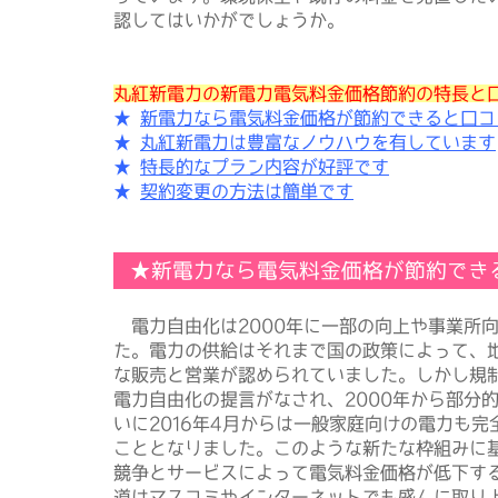
認してはいかがでしょうか。
丸紅新電力の新電力電気料金価格節約の特長と
★
新電力なら電気料金価格が節約できると口コ
★
丸紅新電力は豊富なノウハウを有しています
★
特長的なプラン内容が好評です
★
契約変更の方法は簡単です
★新電力なら電気料金価格が節約でき
電力自由化は2000年に一部の向上や事業所
た。電力の供給はそれまで国の政策によって、
な販売と営業が認められていました。しかし規
電力自由化の提言がなされ、2000年から部分
いに2016年4月からは一般家庭向けの電力も
こととなりました。このような新たな枠組みに
競争とサービスによって電気料金価格が低下す
道はマスコミやインターネットでも盛んに取り